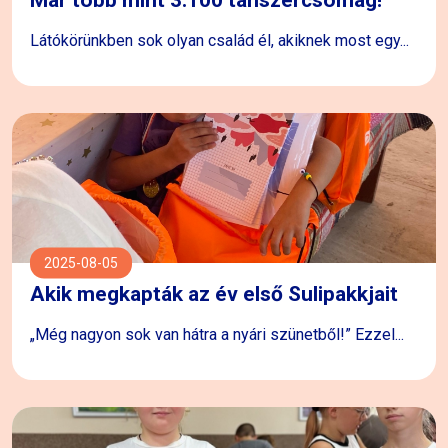
Már több mint 3.100 tanszercsomag!
Látókörünkben sok olyan család él, akiknek most egy...
2025-08-05
Akik megkapták az év első Sulipakkjait
„Még nagyon sok van hátra a nyári szünetből!” Ezzel...