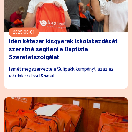
2025-08-01
Idén kétezer kisgyerek iskolakezdését
szeretné segíteni a Baptista
Szeretetszolgálat
Ismét megszervezte a Sulipakk kampányt, azaz az
iskolakezdési t&aacut...