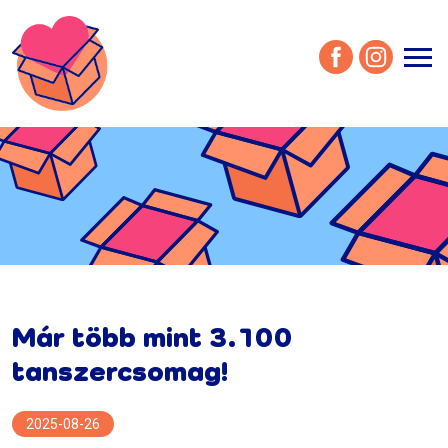
menu
Már több mint 3.100
tanszercsomag!
2025-08-26