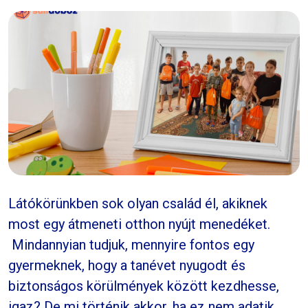
Látókörünkben sok olyan család él, akiknek
most egy átmeneti otthon nyújt menedéket.
Mindannyian tudjuk, mennyire fontos egy
gyermeknek, hogy a tanévet nyugodt és
biztonságos körülmények között kezdhesse,
igaz? De mi történik akkor, ha ez nem adatik