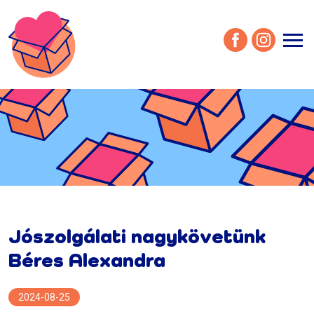
menu
Jószolgálati nagykövetünk
Béres Alexandra
2024-08-25