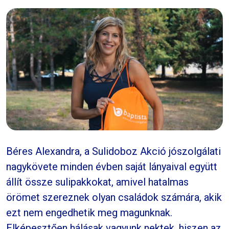
Béres Alexandra, a Sulidoboz Akció jószolgálati
nagykövete minden évben saját lányaival együtt
állít össze sulipakkokat, amivel hatalmas
örömet szereznek olyan családok számára, akik
ezt nem engedhetik meg magunknak.
Elképesztően hálásak vagyunk nektek, hiszen az